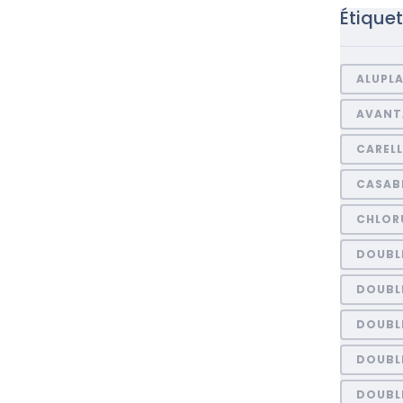
Étique
ALUPL
AVANT
CARELL
CASAB
CHLORU
DOUBL
DOUBL
DOUBL
DOUBLE
DOUBL