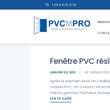
TÉL : +212 6 61 51 12 29
MENUIS
CONTA
Fenêtre PVC rési
JANVIER 30, 2021
BY:
WEBMASTER
Après le premier essai feu réali
châssis PVC, VD-Industry infor
même gamme. Première entrepri
Lire la suite