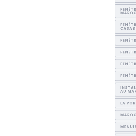
FENÊTR
MARO
FENÊTR
CASAB
FENÊT
FENÊT
FENÊT
FENÊTR
INSTAL
AU MA
LA POR
MARO
MENUI