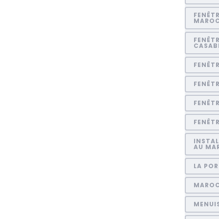
FENÊTR
MARO
FENÊTR
CASAB
FENÊT
FENÊT
FENÊT
FENÊTR
INSTAL
AU MA
LA POR
MARO
MENUI