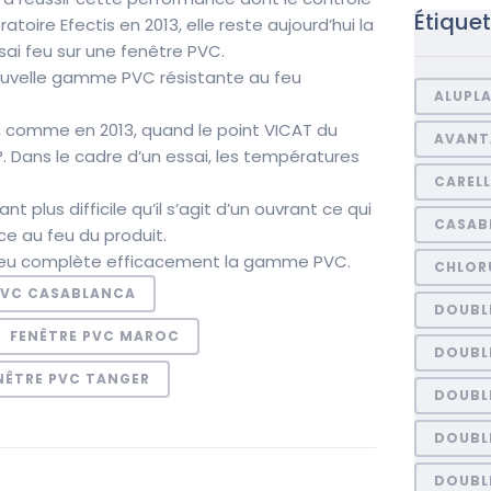
Étique
oratoire Efectis en 2013, elle reste aujourd’hui la
sai feu sur une fenêtre PVC.
nouvelle gamme PVC résistante au feu
ALUPL
, comme en 2013, quand le point VICAT du
AVANT
°. Dans le cadre d’un essai, les températures
CARELL
 plus difficile qu’il s’agit d’un ouvrant ce qui
CASAB
ce au feu du produit.
 feu complète efficacement la gamme PVC.
CHLORU
PVC CASABLANCA
DOUBL
FENÊTRE PVC MAROC
DOUBL
NÊTRE PVC TANGER
DOUBL
DOUBLE
DOUBL