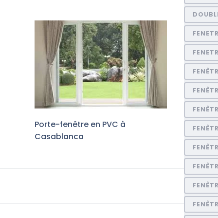
DOUBL
FENET
FENET
FENÊT
FENÊTR
FENÊT
Porte-fenêtre en PVC à
FENÊTR
Casablanca
FENÊTR
FENÊTR
FENÊT
FENÊT