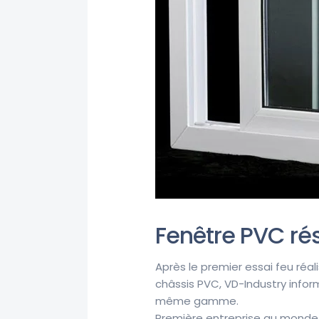
Fenêtre PVC rés
Après le premier essai feu réa
châssis PVC, VD-Industry inf
même gamme.
Première entreprise au monde 