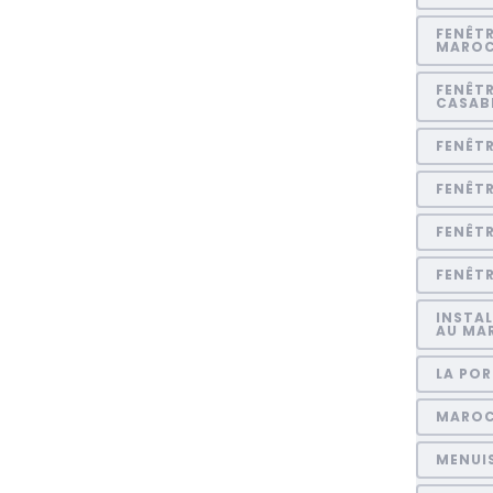
FENÊTR
MARO
FENÊTR
CASAB
FENÊT
FENÊT
FENÊT
FENÊTR
INSTAL
AU MA
LA POR
MARO
MENUI