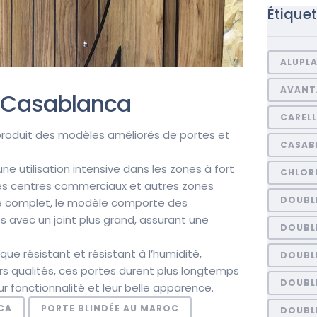
Étique
ALUPL
AVANT
à Casablanca
CARELL
roduit des modèles améliorés de portes et
CASAB
 utilisation intensive dans les zones à fort
CHLORU
, les centres commerciaux et autres zones
DOUBL
e complet, le modèle comporte des
es avec un joint plus grand, assurant une
DOUBL
ue résistant et résistant à l’humidité,
DOUBL
rs qualités, ces portes durent plus longtemps
DOUBLE
r fonctionnalité et leur belle apparence.
CA
PORTE BLINDÉE AU MAROC
DOUBL