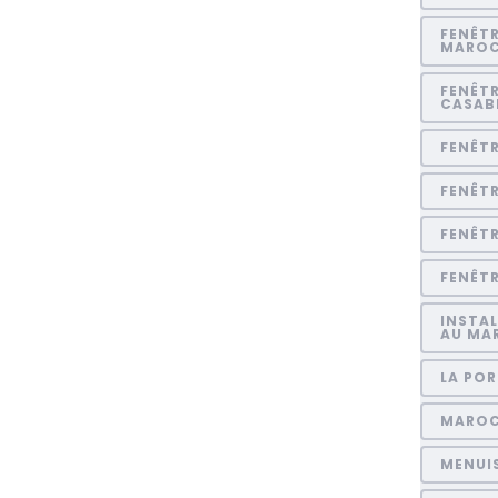
FENÊTR
MARO
FENÊTR
CASAB
FENÊT
FENÊT
FENÊT
FENÊTR
INSTAL
AU MA
LA POR
MARO
MENUI