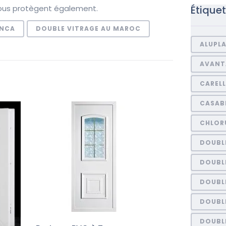
vous protègent également.
Étique
ANCA
DOUBLE VITRAGE AU MAROC
ALUPL
AVANT
CARELL
CASAB
CHLORU
DOUBL
DOUBL
DOUBL
DOUBLE
DOUBL